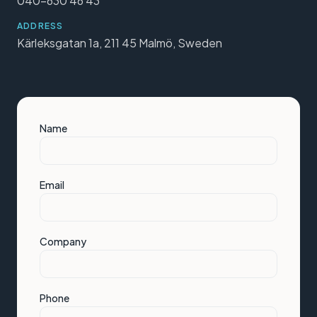
040-630 46 43
ADDRESS
Kärleksgatan 1a, 211 45 Malmö, Sweden
Name
Email
Company
Phone