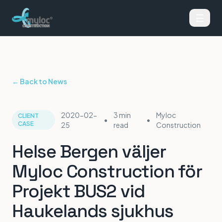
☰
← Back to News
2020-02-
3 min
Myloc
CLIENT
•
•
CASE
25
read
Construction
Helse Bergen väljer
Myloc Construction för
Projekt BUS2 vid
Haukelands sjukhus