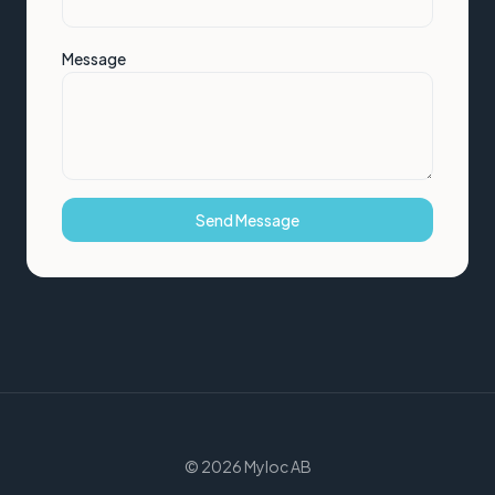
Message
Send Message
©
2026
Myloc AB